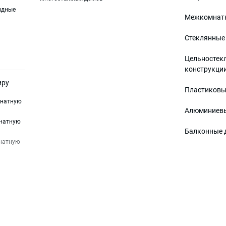
идные
Межкомнатн
Стеклянные
Цельностек
конструкци
иру
Пластиковы
мнатную
Алюминиевы
мнатную
Балконные 
мнатную