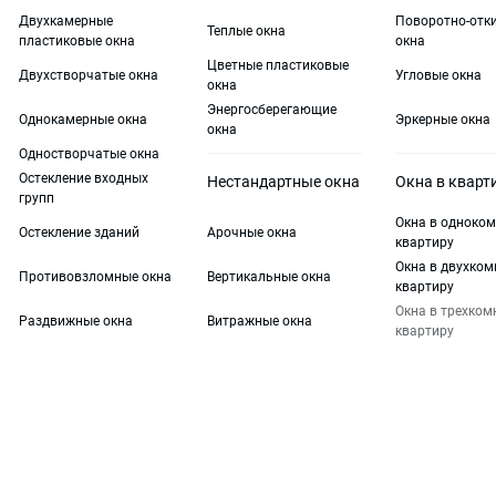
Двухкамерные
Поворотно-отк
Теплые окна
пластиковые окна
окна
Цветные пластиковые
Двухстворчатые окна
Угловые окна
окна
Энергосберегающие
Однокамерные окна
Эркерные окна
окна
Одностворчатые окна
Остекление входных
Нестандартные окна
Окна в кварт
групп
Окна в одноко
Остекление зданий
Арочные окна
квартиру
Окна в двухко
Противовзломные окна
Вертикальные окна
квартиру
Окна в трехко
Раздвижные окна
Витражные окна
квартиру