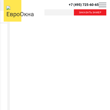
+7 (495) 725-60-65
ЗАКАЗАТЬ ЗАМЕР
Б
К
Балашиха
Королев
Красногорск
Краснознаменск
В
Видное
Внуково
Л
Лобня
Лыткарино
Д
Люберцы
Дзержинский
Дмитров
Долгопрудный
М
Домодедово
Москва