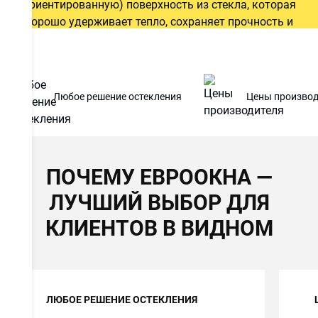
ориентированную) поверхность из стекла, которая
хорошо удерживает тепло, сохраняет прочность и
достаточную пластичность при нагрузках.
Любое решение остекления
Цены производ
ОСТАВИТЬ ЗАЯВКУ
Даю
согласие на обработку персональных данных
. С
политикой обработки персональных данных
ознакомлен.
ПОЧЕМУ ЕВРООКНА —
ЛУЧШИЙ ВЫБОР ДЛЯ
КЛИЕНТОВ В ВИДНОМ
ЛЮБОЕ РЕШЕНИЕ ОСТЕКЛЕНИЯ