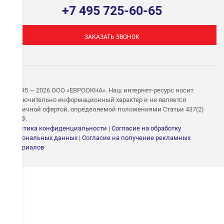
+7 495 725-60-65
ЗАКАЗАТЬ ЗВОНОК
© 1995 — 2026 ООО «ЕВРООКНА». Наш интернет-ресурс носит
исключительно информационный характер и не является
публичной офертой, определяемой положениями Статьи 437(2)
ГК РФ.
Политика конфиденциальности
|
Согласие на обработку
персональных данных
|
Согласие на получение рекламных
ЗАПИШИТЕСЬ НА
материалов
БЕСПЛАТНЫЙ ЗАМЕР
Укажите номер — свяжемся в течение 15 минут и согласуем
удобное время замера