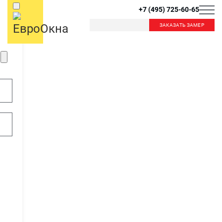
+7 (495) 725-60-65
ЗАКАЗАТЬ ЗАМЕР
Б
К
Балашиха
Королев
Красногорск
Краснознаменск
В
Видное
Внуково
Л
Лобня
Лыткарино
Д
Люберцы
Дзержинский
Дмитров
Долгопрудный
М
Домодедово
Москва