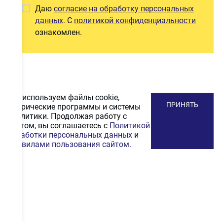
Даю
согласие на обработку персональных
данных
. С
политикой конфиденциальности
ознакомлен.
Мы используем файлы cookie,
ПРИНЯТЬ
метрические программы и системы
аналитики. Продолжая работу с
сайтом, вы соглашаетесь с
Политикой
обработки персональных данных
и
Правилами пользования сайтом.
ПОДПИСАТЬСЯ
НА РАССЫЛКУ
Получайте первыми промокоды на скидку, выгодные
акционные предложения и информацию и новинках